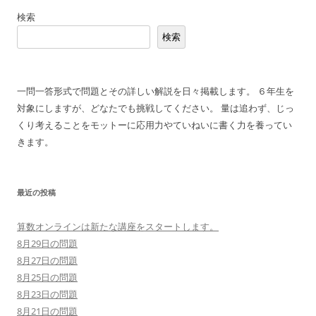
稿
検索
ナ
検索
ビ
ゲ
ー
一問一答形式で問題とその詳しい解説を日々掲載します。 ６年生を
シ
対象にしますが、どなたでも挑戦してください。 量は追わず、じっ
ョ
くり考えることをモットーに応用力やていねいに書く力を養ってい
ン
きます。
最近の投稿
算数オンラインは新たな講座をスタートします。
8月29日の問題
8月27日の問題
8月25日の問題
8月23日の問題
8月21日の問題