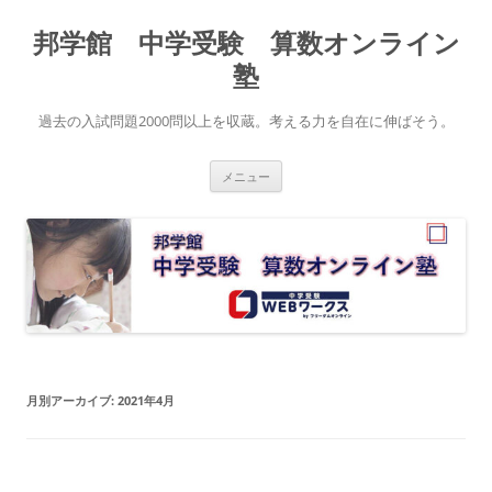
コ
ン
邦学館 中学受験 算数オンライン
テ
ン
ツ
塾
へ
ス
キ
過去の入試問題2000問以上を収蔵。考える力を自在に伸ばそう。
ッ
プ
メニュー
月別アーカイブ:
2021年4月