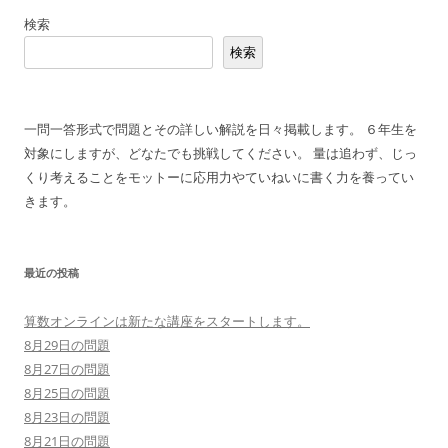
稿
検索
ナ
検索
ビ
ゲ
ー
一問一答形式で問題とその詳しい解説を日々掲載します。 ６年生を
シ
対象にしますが、どなたでも挑戦してください。 量は追わず、じっ
ョ
くり考えることをモットーに応用力やていねいに書く力を養ってい
ン
きます。
最近の投稿
算数オンラインは新たな講座をスタートします。
8月29日の問題
8月27日の問題
8月25日の問題
8月23日の問題
8月21日の問題