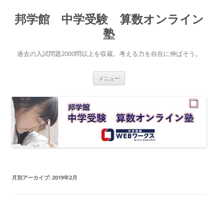
コ
ン
邦学館 中学受験 算数オンライン
テ
ン
ツ
塾
へ
ス
キ
過去の入試問題2000問以上を収蔵。考える力を自在に伸ばそう。
ッ
プ
メニュー
月別アーカイブ:
2019年2月