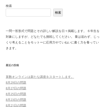
稿
検索
ナ
検索
ビ
ゲ
ー
一問一答形式で問題とその詳しい解説を日々掲載します。 ６年生を
シ
対象にしますが、どなたでも挑戦してください。 量は追わず、じっ
ョ
くり考えることをモットーに応用力やていねいに書く力を養ってい
ン
きます。
最近の投稿
算数オンラインは新たな講座をスタートします。
8月29日の問題
8月27日の問題
8月25日の問題
8月23日の問題
8月21日の問題