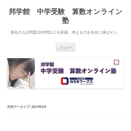
コ
ン
邦学館 中学受験 算数オンライン
テ
ン
ツ
塾
へ
ス
キ
過去の入試問題2000問以上を収蔵。考える力を自在に伸ばそう。
ッ
プ
メニュー
月別アーカイブ:
2021年6月