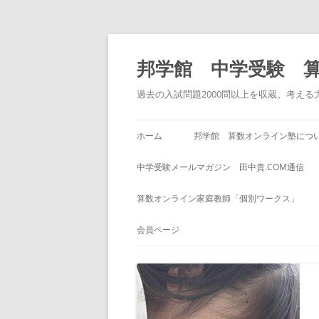
コ
ン
テ
邦学館 中学受験 
ン
ツ
へ
過去の入試問題2000問以上を収蔵。考え
ス
キ
ッ
プ
ホーム
邦学館 算数オンライン塾につ
中学受験メールマガジン 田中貴.COM通信
算数オンライン家庭教師「個別ワークス」
会員ページ