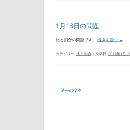
1月13日の問題
比と割合の問題です。
続きを読む
→
カテゴリー:
比と割合
| 投稿日:
2017年1月1
投
←
過去の投稿
稿
ナ
ビ
ゲ