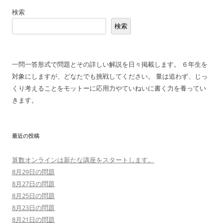
稿
検索
ナ
検索
ビ
ゲ
ー
一問一答形式で問題とその詳しい解説を日々掲載します。 ６年生を
シ
対象にしますが、どなたでも挑戦してください。 量は追わず、じっ
ョ
くり考えることをモットーに応用力やていねいに書く力を養ってい
ン
きます。
最近の投稿
算数オンラインは新たな講座をスタートします。
8月29日の問題
8月27日の問題
8月25日の問題
8月23日の問題
8月21日の問題