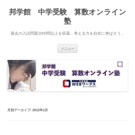
コ
ン
邦学館 中学受験 算数オンライン
テ
ン
ツ
塾
へ
ス
キ
過去の入試問題2000問以上を収蔵。考える力を自在に伸ばそう。
ッ
プ
メニュー
月別アーカイブ:
2022年2月