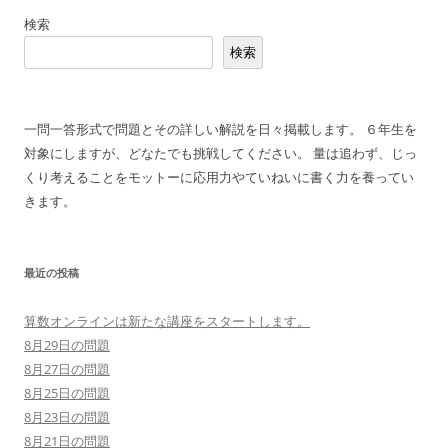
稿
検索
ナ
検索
ビ
ゲ
ー
一問一答形式で問題とその詳しい解説を日々掲載します。 ６年生を
シ
対象にしますが、どなたでも挑戦してください。 量は追わず、じっ
ョ
くり考えることをモットーに応用力やていねいに書く力を養ってい
ン
きます。
最近の投稿
算数オンラインは新たな講座をスタートします。
8月29日の問題
8月27日の問題
8月25日の問題
8月23日の問題
8月21日の問題