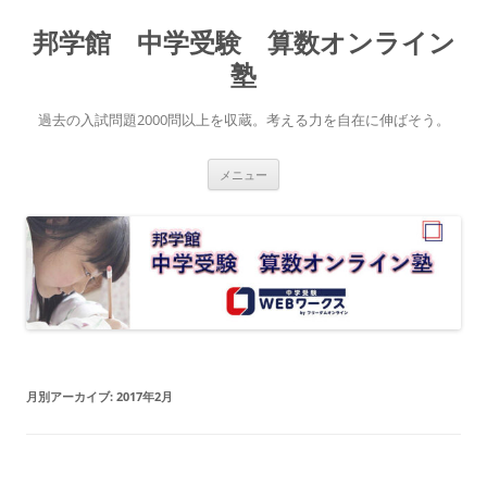
コ
ン
邦学館 中学受験 算数オンライン
テ
ン
ツ
塾
へ
ス
キ
過去の入試問題2000問以上を収蔵。考える力を自在に伸ばそう。
ッ
プ
メニュー
月別アーカイブ:
2017年2月