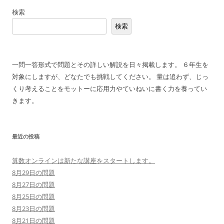
稿
検索
ナ
検索
ビ
ゲ
ー
一問一答形式で問題とその詳しい解説を日々掲載します。 ６年生を
シ
対象にしますが、どなたでも挑戦してください。 量は追わず、じっ
ョ
くり考えることをモットーに応用力やていねいに書く力を養ってい
ン
きます。
最近の投稿
算数オンラインは新たな講座をスタートします。
8月29日の問題
8月27日の問題
8月25日の問題
8月23日の問題
8月21日の問題