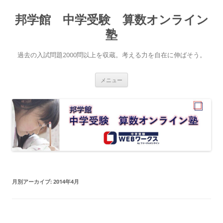
コ
ン
邦学館 中学受験 算数オンライン
テ
ン
ツ
塾
へ
ス
キ
過去の入試問題2000問以上を収蔵。考える力を自在に伸ばそう。
ッ
プ
メニュー
月別アーカイブ:
2014年4月