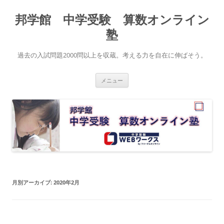
コ
ン
邦学館 中学受験 算数オンライン
テ
ン
ツ
塾
へ
ス
キ
過去の入試問題2000問以上を収蔵。考える力を自在に伸ばそう。
ッ
プ
メニュー
月別アーカイブ:
2020年2月