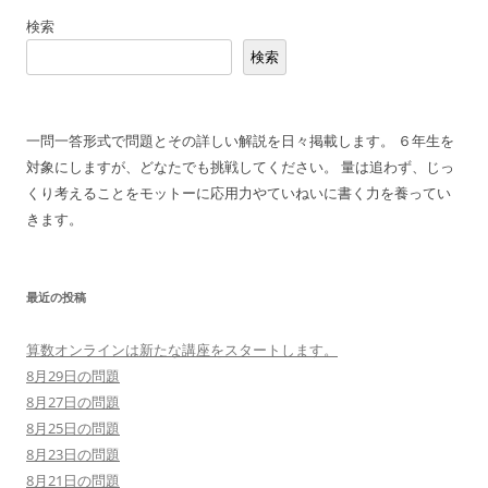
稿
検索
ナ
検索
ビ
ゲ
ー
一問一答形式で問題とその詳しい解説を日々掲載します。 ６年生を
シ
対象にしますが、どなたでも挑戦してください。 量は追わず、じっ
ョ
くり考えることをモットーに応用力やていねいに書く力を養ってい
ン
きます。
最近の投稿
算数オンラインは新たな講座をスタートします。
8月29日の問題
8月27日の問題
8月25日の問題
8月23日の問題
8月21日の問題