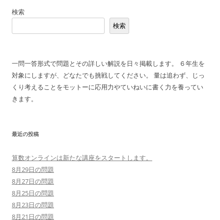
稿
検索
ナ
検索
ビ
ゲ
ー
一問一答形式で問題とその詳しい解説を日々掲載します。 ６年生を
シ
対象にしますが、どなたでも挑戦してください。 量は追わず、じっ
ョ
くり考えることをモットーに応用力やていねいに書く力を養ってい
ン
きます。
最近の投稿
算数オンラインは新たな講座をスタートします。
8月29日の問題
8月27日の問題
8月25日の問題
8月23日の問題
8月21日の問題