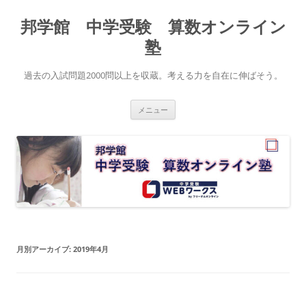
コ
ン
邦学館 中学受験 算数オンライン
テ
ン
ツ
塾
へ
ス
キ
過去の入試問題2000問以上を収蔵。考える力を自在に伸ばそう。
ッ
プ
メニュー
月別アーカイブ:
2019年4月