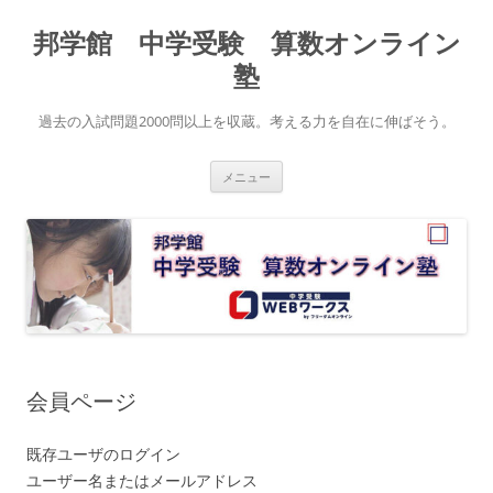
コ
ン
邦学館 中学受験 算数オンライン
テ
ン
ツ
塾
へ
ス
キ
過去の入試問題2000問以上を収蔵。考える力を自在に伸ばそう。
ッ
プ
メニュー
会員ページ
既存ユーザのログイン
ユーザー名またはメールアドレス