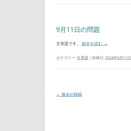
9月11日の問題
文章題です。
続きを読む
→
カテゴリー:
文章題
| 投稿日:
2024年9月11日
投
←
過去の投稿
稿
ナ
ビ
ゲ