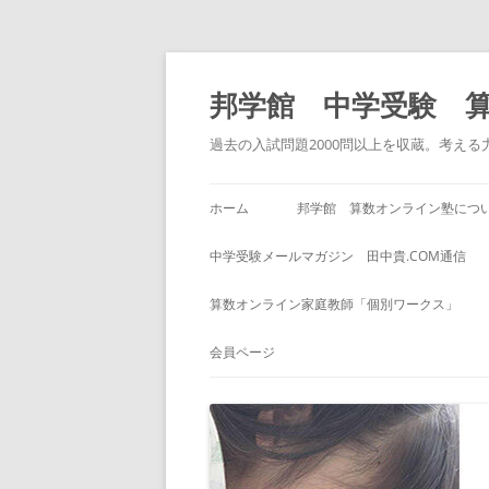
コ
ン
テ
邦学館 中学受験 
ン
ツ
へ
過去の入試問題2000問以上を収蔵。考え
ス
キ
ッ
プ
ホーム
邦学館 算数オンライン塾につ
中学受験メールマガジン 田中貴.COM通信
算数オンライン家庭教師「個別ワークス」
会員ページ