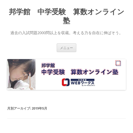
コ
ン
邦学館 中学受験 算数オンライン
テ
ン
ツ
塾
へ
ス
キ
過去の入試問題2000問以上を収蔵。考える力を自在に伸ばそう。
ッ
プ
メニュー
月別アーカイブ:
2019年5月