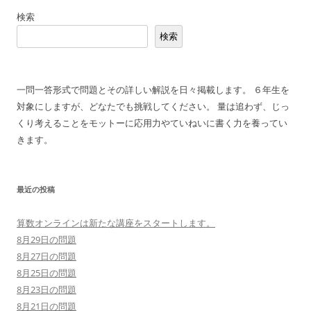
稿
検索
ナ
検索
ビ
ゲ
ー
一問一答形式で問題とその詳しい解説を日々掲載します。 ６年生を
シ
対象にしますが、どなたでも挑戦してください。 量は追わず、じっ
ョ
くり考えることをモットーに応用力やていねいに書く力を養ってい
ン
きます。
最近の投稿
算数オンラインは新たな講座をスタートします。
8月29日の問題
8月27日の問題
8月25日の問題
8月23日の問題
8月21日の問題