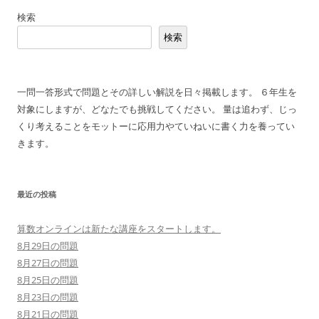
稿
検索
ナ
検索
ビ
ゲ
ー
一問一答形式で問題とその詳しい解説を日々掲載します。 ６年生を
シ
対象にしますが、どなたでも挑戦してください。 量は追わず、じっ
ョ
くり考えることをモットーに応用力やていねいに書く力を養ってい
ン
きます。
最近の投稿
算数オンラインは新たな講座をスタートします。
8月29日の問題
8月27日の問題
8月25日の問題
8月23日の問題
8月21日の問題