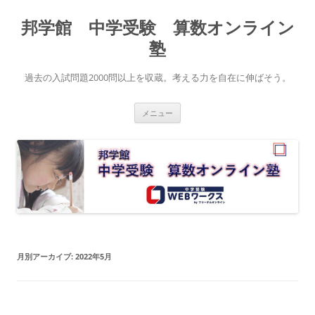
コ
ン
邦学館 中学受験 算数オンライン
テ
ン
ツ
塾
へ
ス
キ
過去の入試問題2000問以上を収蔵。考える力を自在に伸ばそう。
ッ
プ
メニュー
月別アーカイブ:
2022年5月