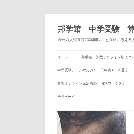
コ
ン
テ
邦学館 中学受験 
ン
ツ
へ
過去の入試問題2000問以上を収蔵。考え
ス
キ
ッ
プ
ホーム
邦学館 算数オンライン塾につ
中学受験メールマガジン 田中貴.COM通信
算数オンライン家庭教師「個別ワークス」
会員ページ