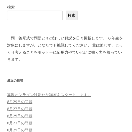
稿
検索
ナ
検索
ビ
ゲ
ー
一問一答形式で問題とその詳しい解説を日々掲載します。 ６年生を
シ
対象にしますが、どなたでも挑戦してください。 量は追わず、じっ
ョ
くり考えることをモットーに応用力やていねいに書く力を養ってい
ン
きます。
最近の投稿
算数オンラインは新たな講座をスタートします。
8月29日の問題
8月27日の問題
8月25日の問題
8月23日の問題
8月21日の問題