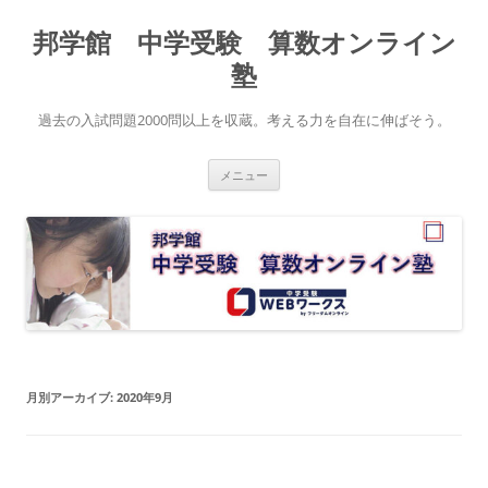
コ
ン
邦学館 中学受験 算数オンライン
テ
ン
ツ
塾
へ
ス
キ
過去の入試問題2000問以上を収蔵。考える力を自在に伸ばそう。
ッ
プ
メニュー
月別アーカイブ:
2020年9月