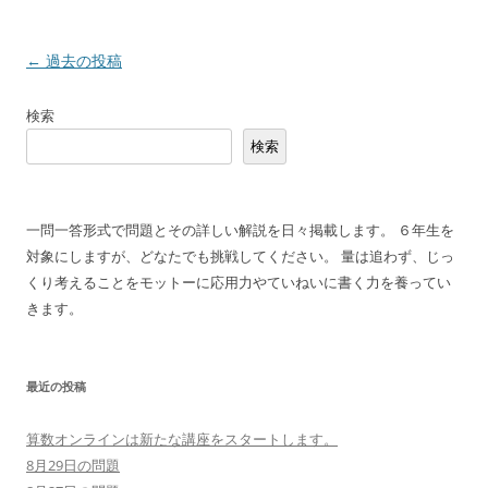
投
←
過去の投稿
稿
検索
ナ
検索
ビ
ゲ
ー
一問一答形式で問題とその詳しい解説を日々掲載します。 ６年生を
シ
対象にしますが、どなたでも挑戦してください。 量は追わず、じっ
ョ
くり考えることをモットーに応用力やていねいに書く力を養ってい
ン
きます。
最近の投稿
算数オンラインは新たな講座をスタートします。
8月29日の問題