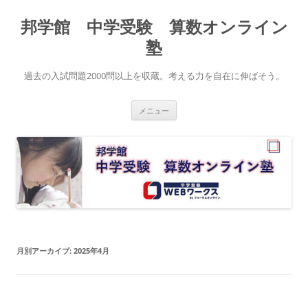
コ
ン
邦学館 中学受験 算数オンライン
テ
ン
ツ
塾
へ
ス
キ
過去の入試問題2000問以上を収蔵。考える力を自在に伸ばそう。
ッ
プ
メニュー
月別アーカイブ:
2025年4月