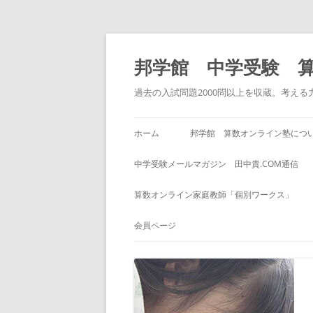
コ
ン
テ
邦学館 中学受験 
ン
ツ
へ
過去の入試問題2000問以上を収蔵。考え
ス
キ
ッ
プ
ホーム
邦学館 算数オンライン塾につ
中学受験メールマガジン 田中貴.COM通信
算数オンライン家庭教師「個別ワークス」
会員ページ