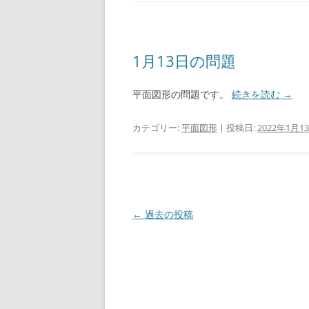
1月13日の問題
平面図形の問題です。
続きを読む
→
カテゴリー:
平面図形
| 投稿日:
2022年1月1
投
←
過去の投稿
稿
ナ
ビ
ゲ