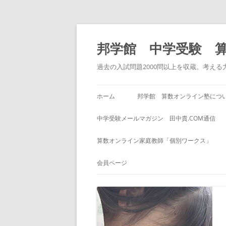
コ
ン
テ
邦学館 中学受験 
ン
ツ
へ
過去の入試問題2000問以上を収蔵。考え
ス
キ
ッ
プ
ホーム
邦学館 算数オンライン塾につ
中学受験メールマガジン 田中貴.COM通信
算数オンライン家庭教師「個別ワークス」
会員ページ