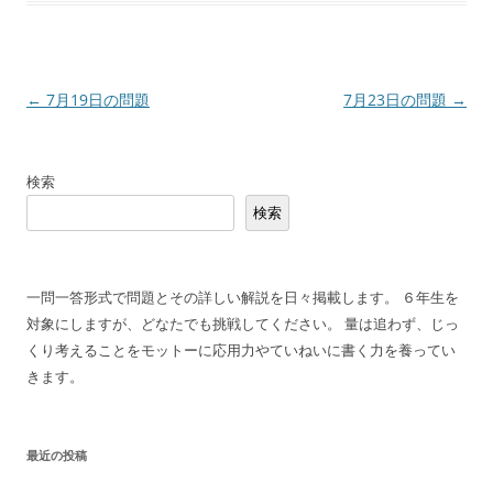
投
←
7月19日の問題
7月23日の問題
→
稿
ナ
検索
ビ
検索
ゲ
ー
シ
一問一答形式で問題とその詳しい解説を日々掲載します。 ６年生を
ョ
対象にしますが、どなたでも挑戦してください。 量は追わず、じっ
ン
くり考えることをモットーに応用力やていねいに書く力を養ってい
きます。
最近の投稿