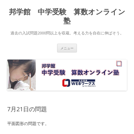
コ
ン
邦学館 中学受験 算数オンライン
テ
ン
ツ
塾
へ
ス
キ
過去の入試問題2000問以上を収蔵。考える力を自在に伸ばそう。
ッ
プ
メニュー
7月21日の問題
平面図形の問題です。