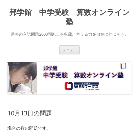
コ
ン
邦学館 中学受験 算数オンライン
テ
ン
ツ
塾
へ
ス
キ
過去の入試問題2000問以上を収蔵。考える力を自在に伸ばそう。
ッ
プ
メニュー
10月13日の問題
場合の数の問題です。