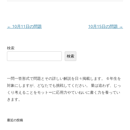
投
←
10月11日の問題
10月15日の問題
→
稿
ナ
検索
ビ
検索
ゲ
ー
シ
一問一答形式で問題とその詳しい解説を日々掲載します。 ６年生を
ョ
対象にしますが、どなたでも挑戦してください。 量は追わず、じっ
ン
くり考えることをモットーに応用力やていねいに書く力を養ってい
きます。
最近の投稿