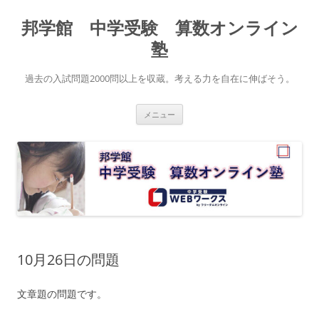
コ
ン
邦学館 中学受験 算数オンライン
テ
ン
ツ
塾
へ
ス
キ
過去の入試問題2000問以上を収蔵。考える力を自在に伸ばそう。
ッ
プ
メニュー
10月26日の問題
文章題の問題です。