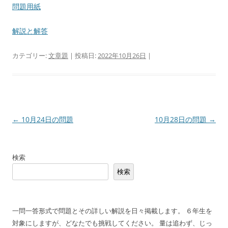
問題用紙
解説と解答
カテゴリー:
文章題
| 投稿日:
2022年10月26日
|
投
←
10月24日の問題
10月28日の問題
→
稿
ナ
検索
ビ
検索
ゲ
ー
シ
一問一答形式で問題とその詳しい解説を日々掲載します。 ６年生を
ョ
対象にしますが、どなたでも挑戦してください。 量は追わず、じっ