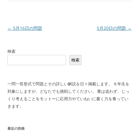
投
←
5月16日の問題
5月20日の問題
→
稿
ナ
検索
ビ
検索
ゲ
ー
シ
一問一答形式で問題とその詳しい解説を日々掲載します。 ６年生を
ョ
対象にしますが、どなたでも挑戦してください。 量は追わず、じっ
ン
くり考えることをモットーに応用力やていねいに書く力を養ってい
きます。
最近の投稿