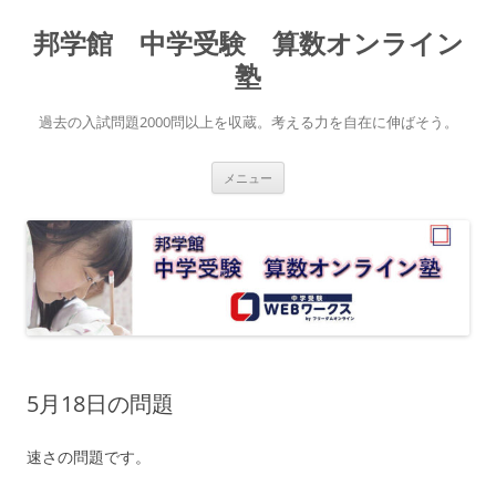
コ
ン
邦学館 中学受験 算数オンライン
テ
ン
ツ
塾
へ
ス
キ
過去の入試問題2000問以上を収蔵。考える力を自在に伸ばそう。
ッ
プ
メニュー
5月18日の問題
速さの問題です。