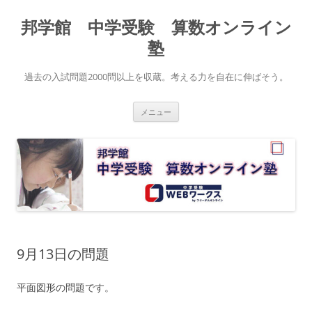
コ
ン
邦学館 中学受験 算数オンライン
テ
ン
ツ
塾
へ
ス
キ
過去の入試問題2000問以上を収蔵。考える力を自在に伸ばそう。
ッ
プ
メニュー
9月13日の問題
平面図形の問題です。