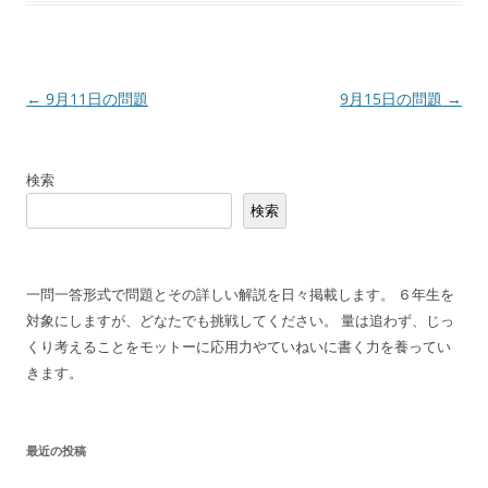
投
←
9月11日の問題
9月15日の問題
→
稿
ナ
検索
ビ
検索
ゲ
ー
シ
一問一答形式で問題とその詳しい解説を日々掲載します。 ６年生を
ョ
対象にしますが、どなたでも挑戦してください。 量は追わず、じっ
ン
くり考えることをモットーに応用力やていねいに書く力を養ってい
きます。
最近の投稿