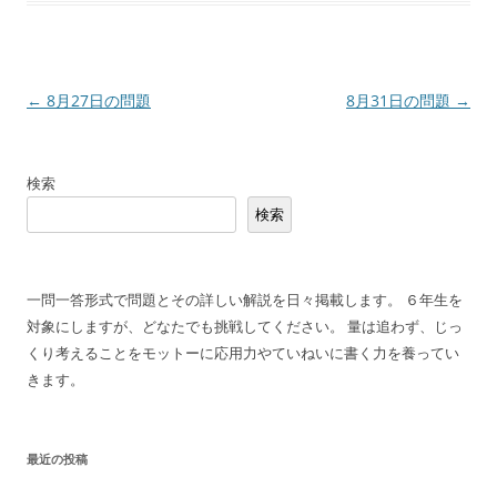
投
←
8月27日の問題
8月31日の問題
→
稿
ナ
検索
ビ
検索
ゲ
ー
シ
一問一答形式で問題とその詳しい解説を日々掲載します。 ６年生を
ョ
対象にしますが、どなたでも挑戦してください。 量は追わず、じっ
ン
くり考えることをモットーに応用力やていねいに書く力を養ってい
きます。
最近の投稿