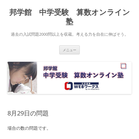
コ
ン
邦学館 中学受験 算数オンライン
テ
ン
ツ
塾
へ
ス
キ
過去の入試問題2000問以上を収蔵。考える力を自在に伸ばそう。
ッ
プ
メニュー
8月29日の問題
場合の数の問題です。