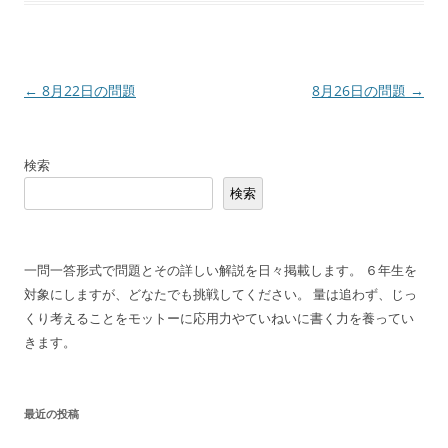
投
←
8月22日の問題
8月26日の問題
→
稿
ナ
検索
ビ
検索
ゲ
ー
シ
一問一答形式で問題とその詳しい解説を日々掲載します。 ６年生を
ョ
対象にしますが、どなたでも挑戦してください。 量は追わず、じっ
ン
くり考えることをモットーに応用力やていねいに書く力を養ってい
きます。
最近の投稿