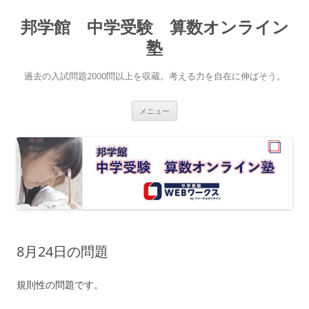
コ
ン
邦学館 中学受験 算数オンライン
テ
ン
ツ
塾
へ
ス
キ
過去の入試問題2000問以上を収蔵。考える力を自在に伸ばそう。
ッ
プ
メニュー
8月24日の問題
規則性の問題です。