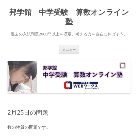
コ
ン
邦学館 中学受験 算数オンライン
テ
ン
ツ
塾
へ
ス
キ
過去の入試問題2000問以上を収蔵。考える力を自在に伸ばそう。
ッ
プ
メニュー
2月25日の問題
数の性質の問題です。