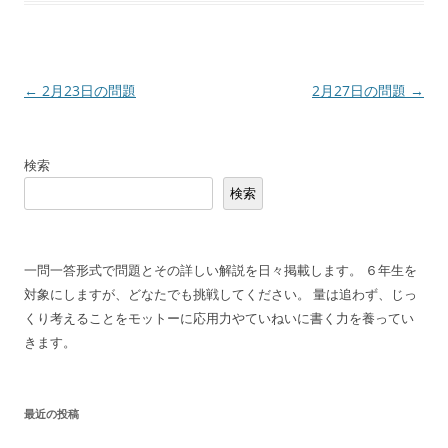
投
←
2月23日の問題
2月27日の問題
→
稿
ナ
検索
ビ
検索
ゲ
ー
シ
一問一答形式で問題とその詳しい解説を日々掲載します。 ６年生を
ョ
対象にしますが、どなたでも挑戦してください。 量は追わず、じっ
ン
くり考えることをモットーに応用力やていねいに書く力を養ってい
きます。
最近の投稿