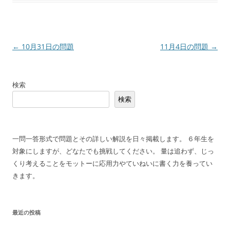
投
←
10月31日の問題
11月4日の問題
→
稿
ナ
検索
ビ
検索
ゲ
ー
シ
一問一答形式で問題とその詳しい解説を日々掲載します。 ６年生を
ョ
対象にしますが、どなたでも挑戦してください。 量は追わず、じっ
ン
くり考えることをモットーに応用力やていねいに書く力を養ってい
きます。
最近の投稿