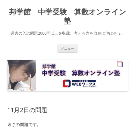
コ
ン
邦学館 中学受験 算数オンライン
テ
ン
ツ
塾
へ
ス
キ
過去の入試問題2000問以上を収蔵。考える力を自在に伸ばそう。
ッ
プ
メニュー
11月2日の問題
速さの問題です。