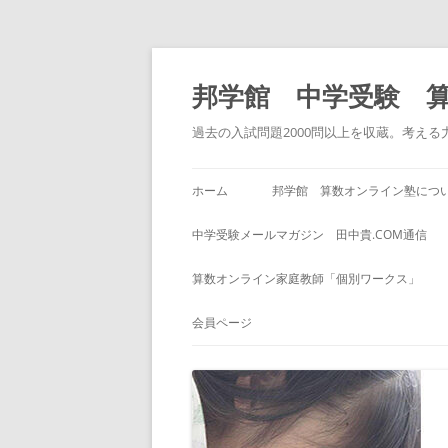
コ
ン
テ
邦学館 中学受験 
ン
ツ
へ
過去の入試問題2000問以上を収蔵。考え
ス
キ
ッ
プ
ホーム
邦学館 算数オンライン塾につ
中学受験メールマガジン 田中貴.COM通信
算数オンライン家庭教師「個別ワークス」
会員ページ