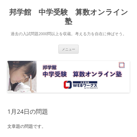
コ
ン
邦学館 中学受験 算数オンライン
テ
ン
ツ
塾
へ
ス
キ
過去の入試問題2000問以上を収蔵。考える力を自在に伸ばそう。
ッ
プ
メニュー
1月24日の問題
文章題の問題です。