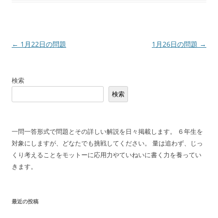
投
←
1月22日の問題
1月26日の問題
→
稿
ナ
検索
ビ
検索
ゲ
ー
シ
一問一答形式で問題とその詳しい解説を日々掲載します。 ６年生を
ョ
対象にしますが、どなたでも挑戦してください。 量は追わず、じっ
ン
くり考えることをモットーに応用力やていねいに書く力を養ってい
きます。
最近の投稿