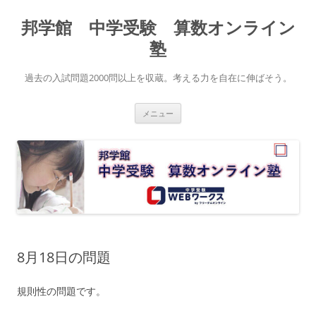
コ
ン
邦学館 中学受験 算数オンライン
テ
ン
ツ
塾
へ
ス
キ
過去の入試問題2000問以上を収蔵。考える力を自在に伸ばそう。
ッ
プ
メニュー
8月18日の問題
規則性の問題です。