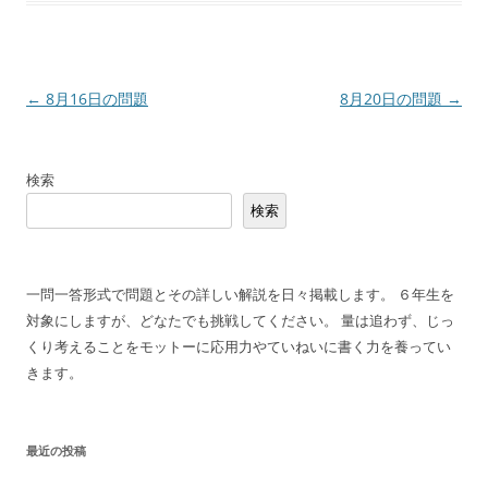
投
←
8月16日の問題
8月20日の問題
→
稿
ナ
検索
ビ
検索
ゲ
ー
シ
一問一答形式で問題とその詳しい解説を日々掲載します。 ６年生を
ョ
対象にしますが、どなたでも挑戦してください。 量は追わず、じっ
ン
くり考えることをモットーに応用力やていねいに書く力を養ってい
きます。
最近の投稿