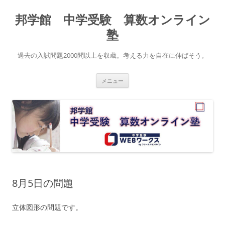
コ
ン
邦学館 中学受験 算数オンライン
テ
ン
ツ
塾
へ
ス
キ
過去の入試問題2000問以上を収蔵。考える力を自在に伸ばそう。
ッ
プ
メニュー
8月5日の問題
立体図形の問題です。