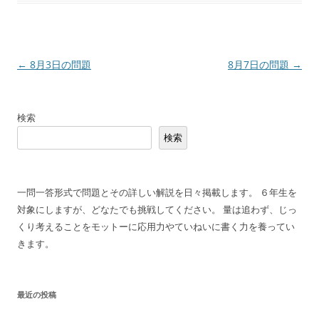
投
←
8月3日の問題
8月7日の問題
→
稿
ナ
検索
ビ
検索
ゲ
ー
シ
一問一答形式で問題とその詳しい解説を日々掲載します。 ６年生を
ョ
対象にしますが、どなたでも挑戦してください。 量は追わず、じっ
ン
くり考えることをモットーに応用力やていねいに書く力を養ってい
きます。
最近の投稿