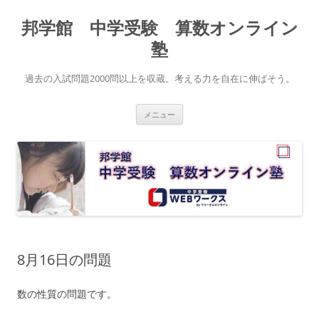
コ
ン
邦学館 中学受験 算数オンライン
テ
ン
ツ
塾
へ
ス
キ
過去の入試問題2000問以上を収蔵。考える力を自在に伸ばそう。
ッ
プ
メニュー
8月16日の問題
数の性質の問題です。