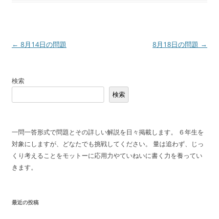
投
←
8月14日の問題
8月18日の問題
→
稿
ナ
検索
ビ
検索
ゲ
ー
シ
一問一答形式で問題とその詳しい解説を日々掲載します。 ６年生を
ョ
対象にしますが、どなたでも挑戦してください。 量は追わず、じっ
ン
くり考えることをモットーに応用力やていねいに書く力を養ってい
きます。
最近の投稿