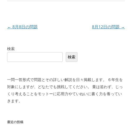
投
←
8月8日の問題
8月12日の問題
→
稿
ナ
検索
ビ
検索
ゲ
ー
シ
一問一答形式で問題とその詳しい解説を日々掲載します。 ６年生を
ョ
対象にしますが、どなたでも挑戦してください。 量は追わず、じっ
ン
くり考えることをモットーに応用力やていねいに書く力を養ってい
きます。
最近の投稿