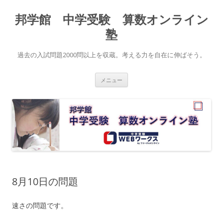
コ
ン
邦学館 中学受験 算数オンライン
テ
ン
ツ
塾
へ
ス
キ
過去の入試問題2000問以上を収蔵。考える力を自在に伸ばそう。
ッ
プ
メニュー
8月10日の問題
速さの問題です。