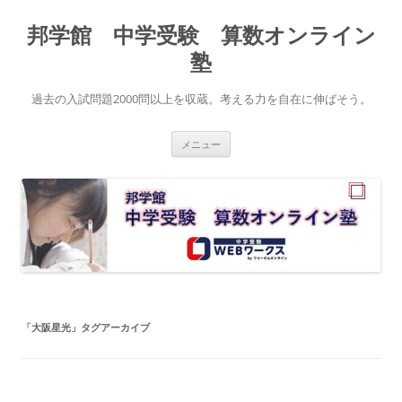
コ
ン
邦学館 中学受験 算数オンライン
テ
ン
ツ
塾
へ
ス
キ
過去の入試問題2000問以上を収蔵。考える力を自在に伸ばそう。
ッ
プ
メニュー
「
大阪星光
」タグアーカイブ