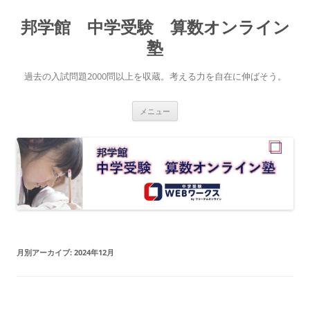
コ
ン
邦学館 中学受験 算数オンライン
テ
ン
ツ
塾
へ
ス
キ
過去の入試問題2000問以上を収蔵。考える力を自在に伸ばそう。
ッ
プ
メニュー
月別アーカイブ:
2024年12月