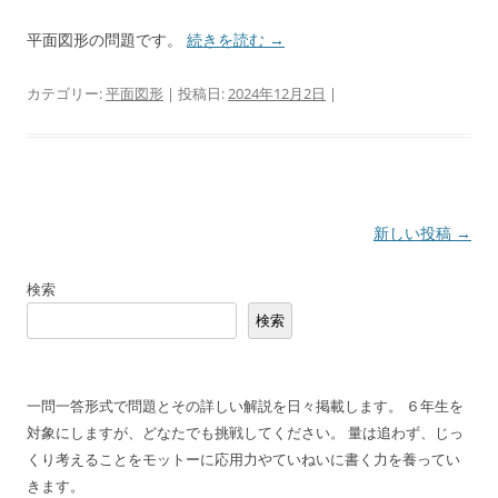
平面図形の問題です。
続きを読む
→
カテゴリー:
平面図形
| 投稿日:
2024年12月2日
|
投
新しい投稿
→
稿
検索
ナ
検索
ビ
ゲ
ー
一問一答形式で問題とその詳しい解説を日々掲載します。 ６年生を
シ
対象にしますが、どなたでも挑戦してください。 量は追わず、じっ
ョ
くり考えることをモットーに応用力やていねいに書く力を養ってい
ン
きます。