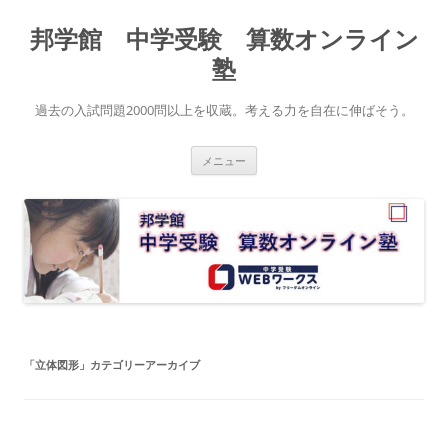
コ
ン
邦学館 中学受験 算数オンライン
テ
ン
ツ
塾
へ
ス
キ
過去の入試問題2000問以上を収蔵。考える力を自在に伸ばそう。
ッ
プ
メニュー
「
立体図形
」カテゴリーアーカイブ