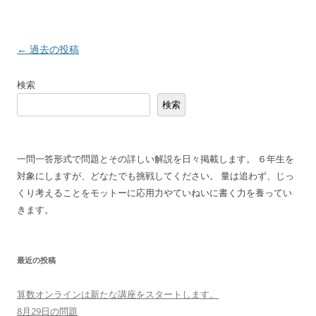
投
←
過去の投稿
稿
検索
ナ
検索
ビ
ゲ
ー
一問一答形式で問題とその詳しい解説を日々掲載します。 ６年生を
シ
対象にしますが、どなたでも挑戦してください。 量は追わず、じっ
ョ
くり考えることをモットーに応用力やていねいに書く力を養ってい
ン
きます。
最近の投稿
算数オンラインは新たな講座をスタートします。
8月29日の問題