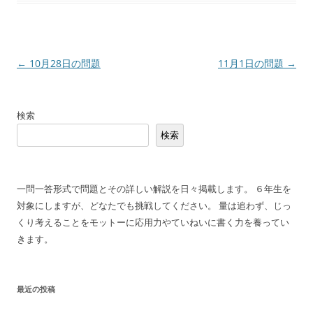
投
←
10月28日の問題
11月1日の問題
→
稿
ナ
検索
ビ
検索
ゲ
ー
シ
一問一答形式で問題とその詳しい解説を日々掲載します。 ６年生を
ョ
対象にしますが、どなたでも挑戦してください。 量は追わず、じっ
ン
くり考えることをモットーに応用力やていねいに書く力を養ってい
きます。
最近の投稿