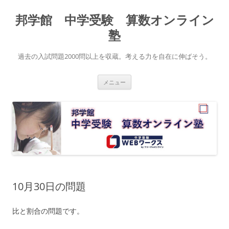
コ
ン
邦学館 中学受験 算数オンライン
テ
ン
ツ
塾
へ
ス
キ
過去の入試問題2000問以上を収蔵。考える力を自在に伸ばそう。
ッ
プ
メニュー
10月30日の問題
比と割合の問題です。