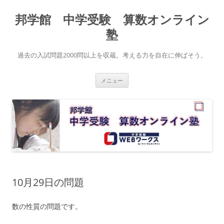
コ
ン
邦学館 中学受験 算数オンライン
テ
ン
ツ
塾
へ
ス
キ
過去の入試問題2000問以上を収蔵。考える力を自在に伸ばそう。
ッ
プ
メニュー
10月29日の問題
数の性質の問題です。