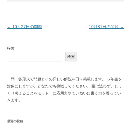
投
←
10月27日の問題
10月31日の問題
→
稿
ナ
検索
ビ
検索
ゲ
ー
シ
一問一答形式で問題とその詳しい解説を日々掲載します。 ６年生を
ョ
対象にしますが、どなたでも挑戦してください。 量は追わず、じっ
ン
くり考えることをモットーに応用力やていねいに書く力を養ってい
きます。
最近の投稿