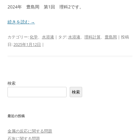
2024年 豊島岡 第1回 理科2です。
続きを読む
→
カテゴリー:
化学
、
水溶液
| タグ:
水溶液
、
理科計算
、
豊島岡
| 投稿
日:
2025年1月12日
|
検索
検索
最近の投稿
金属の反応に関する問題
石灰に関する問題