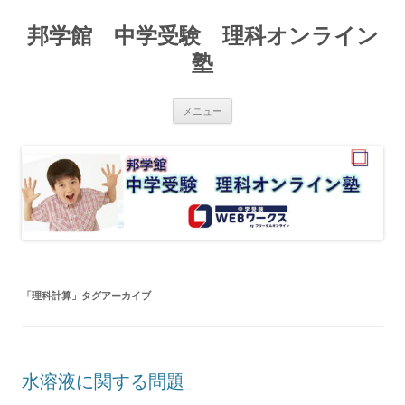
邦学館 中学受験 理科オンライン
塾
コ
メニュー
ン
テ
ン
ツ
へ
ス
キ
ッ
プ
「
理科計算
」タグアーカイブ
水溶液に関する問題