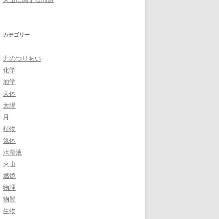
カテゴリー
力のつりあい
化学
地学
天体
太陽
月
植物
気体
水溶液
火山
燃焼
物理
物質
生物