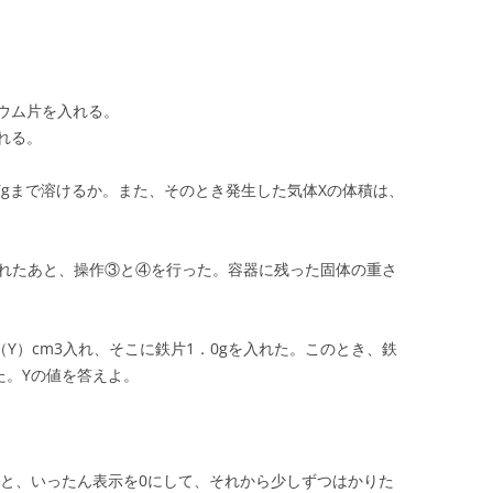
ウム片を入れる。
れる。
で何gまで溶けるか。また、そのとき発生した気体Xの体積は、
gを入れたあと、操作③と④を行った。容器に残った固体の重さ
（Y）cm3入れ、そこに鉄片1．0gを入れた。このとき、鉄
た。Yの値を答えよ。
あと、いったん表示を0にして、それから少しずつはかりた