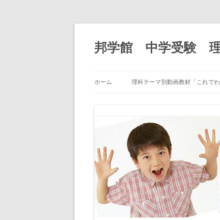
邦学館 中学受験 
ホーム
理科テーマ別動画教材「これで