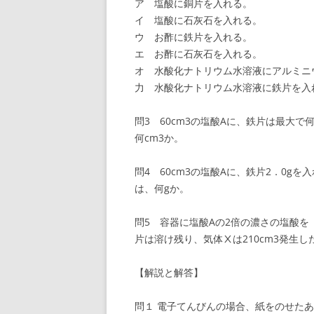
ア 塩酸に銅片を入れる。
イ 塩酸に石灰石を入れる。
ウ お酢に鉄片を入れる。
エ お酢に石灰石を入れる。
オ 水酸化ナトリウム水溶液にアルミニ
力 水酸化ナトリウム水溶液に鉄片を入
問3 60cm3の塩酸Aに、鉄片は最大
何cm3か。
問4 60cm3の塩酸Aに、鉄片2．0
は、何gか。
問5 容器に塩酸Aの2倍の濃さの塩酸を
片は溶け残り、気体Ⅹは210cm3発生し
【解説と解答】
問１ 電子てんびんの場合、紙をのせた