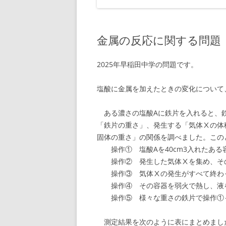
金属の反応に関する問題
2025年早稲田中学の問題です。
塩酸に金属を加えたときの変化について
ある濃さの塩酸Aに鉄片を入れると、鉄
「鉄片の重さ」、発生する「気体Ⅹの体
固体の重さ」の関係を調べました。この
操作① 塩酸Aを40cm3入れたある
操作② 発生した気体Ⅹを集め、そ
操作③ 気体Ⅹの発生がすべて終わっ
操作④ その容器を弱火で熱し、液を
操作⑤ 様々な重さの鉄片で操作①
測定結果を次のように表にまとめまし