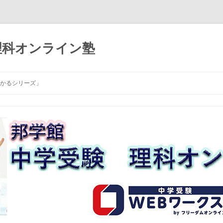
理科オンライン塾
コ
ン
わかるシリーズ」
テ
ン
ツ
へ
ス
キ
ッ
プ