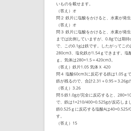
いものを載せます。
（答え）オ
問２ 鉄片に塩酸をかけると、水素が発
（答え）オ
問３ 鉄片に塩酸をかけると、水素が発生
までは比例していますが、0.8gでは期
で、この0.1gは鉄です。したがってこの
280cm3、塩化鉄が1.54ｇできます。塩酸
ｇ。気体は280×1.5＝420cm3。
（答え）鉄片1.05 気体Ｘ 420
問４ 塩酸60cm3に反応する鉄は1.05ｇです
鉄が残るので、合計2.31＋0.95＝3.2
（答え）3.26
問５鉄1.0gが完全に反応すると、280×1
で、鉄は1×210/400=0.525gが反応し
鉄0.525ｇに反応する塩酸Aは40×0.52
す。
（答え）15