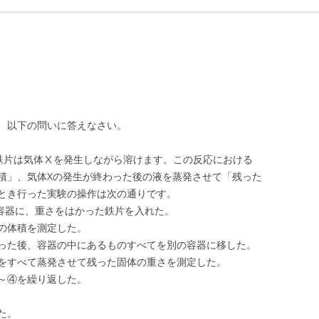
、以下の問いに答えなさい。
片は気体Ⅹを発生しながら溶けます。この反応における
積」、気体Xの発生が終わった後の液を蒸発させて「残った
とき行った実験の操作は次の通りです。
容器に、重さをはかった鉄片を入れた。
の体積を測定した。
た後、容器の中にあるものすべてを別の容器に移した。
すべて蒸発させて残った固体の重さを測定した。
～④を繰り返した。
た。