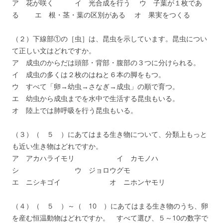
ア 花が咲く イ 光合成を行う ウ 子葉が１枚であ
る エ 根・茎・葉の区別がある オ 果実をつくる
（２）下線部①の［虫］は、昆虫を示しています。昆虫につい
て正しい文はどれですか。
ア 成虫のからだは頭部・背部・腹部の３つに分けられる。
イ 成虫の多くは２枚のはねと６本の脚をもつ。
ウ すべて「卵→幼虫→さなぎ→成虫」の順で育つ。
エ 幼虫から成虫までを水中で生活する昆虫もいる。
オ 陸上では肺呼吸を行う昆虫もいる。
（３）（ ５ ）にあてはまる生き物について、分類上もっと
も近い生き物はどれですか。
ア アカハライモリ イ カモノハ
シ ウ ジョロウグモ
エ ニシキゴイ オ ニホンヤモリ
（４）（ ５ ）～（ 10 ）にあてはまる生き物のうち、卵
を産む恒温動物はどれですか。 すべて選び、５～10の数字で