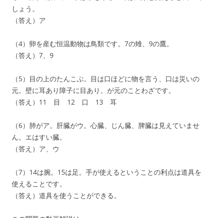
しょう。
（答え）ア
（4）卵を産む恒温動物は鳥類です。7の雉、9の鷹。
（答え）7、9
（5）目の上のたんこぶ。目は口ほどに物を言う、口は災いの
元。壁に耳あり障子に目あり。が元のことわざです。
（答え）11 目 12 口 13 耳
（6）肺がア。肝臓がウ。心臓、じん臓、脾臓は見えていませ
ん。エはすい臓。
（答え）ア、ウ
（7）14は腕。15は足。手が使えるということの利点は道具を
使えることです。
（答え）道具を使うことができる。