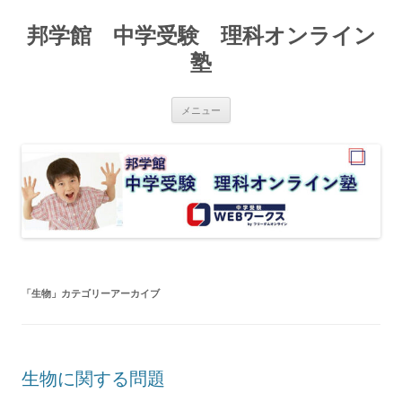
邦学館 中学受験 理科オンライン
塾
コ
メニュー
ン
テ
ン
ツ
へ
ス
キ
ッ
プ
「
生物
」カテゴリーアーカイブ
生物に関する問題