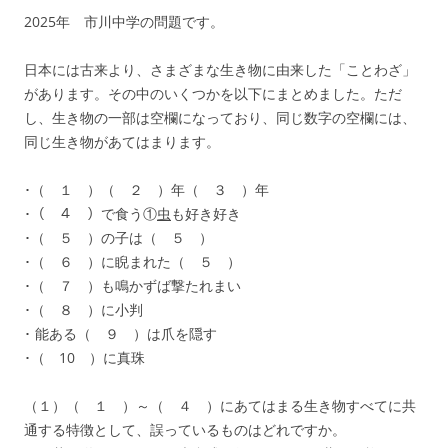
2025年 市川中学の問題です。
日本には古来より、さまざまな生き物に由来した「ことわざ」
があります。その中のいくつかを以下にまとめました。ただ
し、生き物の一部は空欄になっており、同じ数字の空欄には、
同じ生き物があてはまります。
･（ １ ）（ ２ ）年（ ３ ）年
･（ ４ ）で食う①
虫
も好き好き
･（ ５ ）の子は（ ５ ）
･（ ６ ）に睨まれた（ ５ ）
･（ ７ ）も鳴かずば撃たれまい
･（ ８ ）に小判
･ 能ある（ ９ ）は爪を隠す
･（ 10 ）に真珠
（１）（ １ ）～（ ４ ）にあてはまる生き物すべてに共
通する特徴として、誤っているものはどれですか。