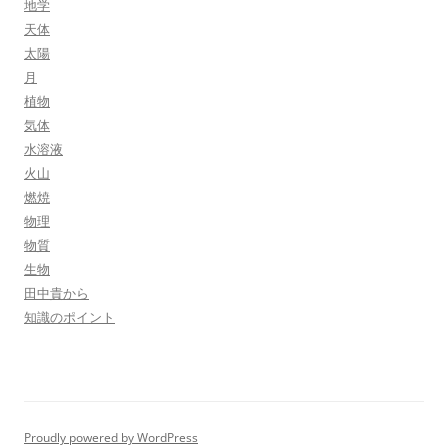
地学
天体
太陽
月
植物
気体
水溶液
火山
燃焼
物理
物質
生物
田中貴から
知識のポイント
Proudly powered by WordPress