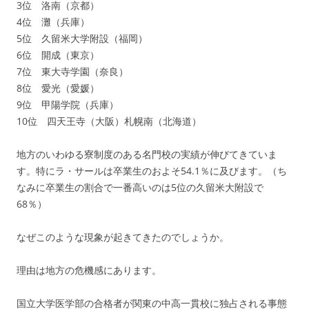
3位 洛南（京都）
4位 灘（兵庫）
5位 久留米大学附設（福岡）
6位 開成（東京）
7位 東大寺学園（奈良）
8位 愛光（愛媛）
9位 甲陽学院（兵庫）
10位 四天王寺（大阪）札幌南（北海道）
地方のいわゆる寮制度のある名門校の実績が伸びてきていま
す。特にラ・サールは卒業生のおよそ54.1％に及びます。（ち
なみに卒業生の割合で一番高いのは5位の久留米大附設で
68％）
なぜこのような現象が起きてきたのでしょうか。
理由は地方の危機感にあります。
国立大学医学部の合格者が関東の中高一貫校に独占される事態