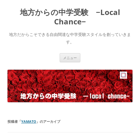
コ
ン
地方からの中学受験 −Local
テ
ン
ツ
Chance−
へ
ス
キ
地方だからこそできる自由闊達な中学受験スタイルを創っていきま
ッ
プ
す。
メニュー
投稿者「
YAMATO
」のアーカイブ