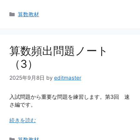
カ
算数教材
テ
ゴ
リ
ー
算数頻出問題ノート
（3）
2025年9月8日
by
editmaster
入試問題から重要な問題を練習します。第3回 速
さ編です。
続きを読む
カ
算数教材