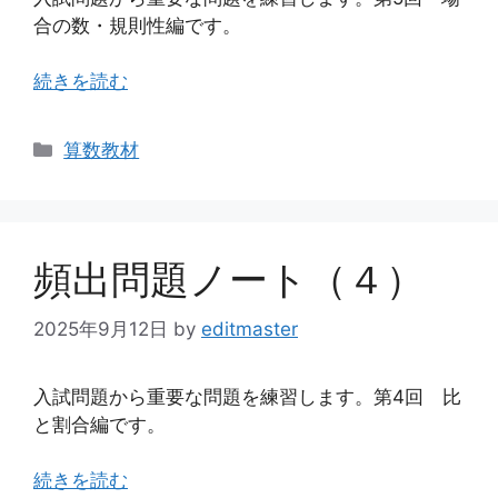
合の数・規則性編です。
続きを読む
カ
算数教材
テ
ゴ
リ
ー
頻出問題ノート（４）
2025年9月12日
by
editmaster
入試問題から重要な問題を練習します。第4回 比
と割合編です。
続きを読む