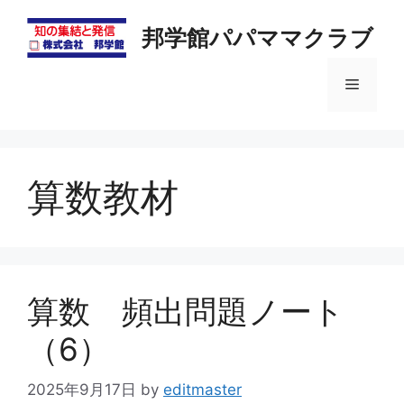
コ
ン
邦学館パパママクラブ
テ
ン
メ
ツ
へ
ニ
ス
キ
算数教材
ッ
ュ
プ
ー
算数 頻出問題ノート
（6）
2025年9月17日
by
editmaster