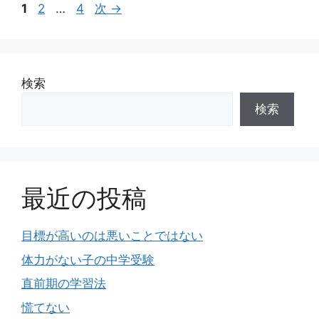
ー
ペ
ペ
ペ
1
2
…
4
次
→
ー
ー
ー
ジ
ジ
ジ
検索
検索
最近の投稿
目標が高いのは悪いことではない
体力がない子の中学受験
直前期の学習法
慌てない