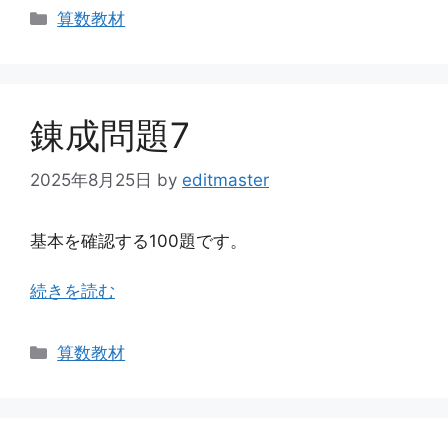
カ
算数教材
テ
ゴ
リ
ー
錬成問題7
2025年8月25日
by
editmaster
基本を確認する100題です。
続きを読む
カ
算数教材
テ
ゴ
リ