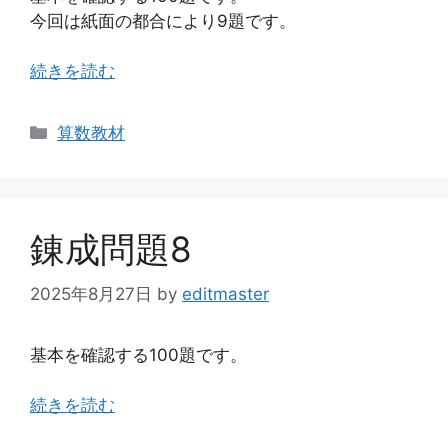
今回は紙面の都合により9題です。
続きを読む
カ
算数教材
テ
ゴ
リ
ー
錬成問題8
2025年8月27日
by
editmaster
基本を確認する100題です。
続きを読む