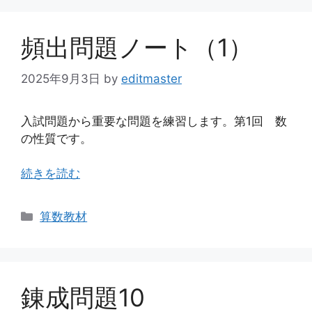
リ
ー
頻出問題ノート（1）
2025年9月3日
by
editmaster
入試問題から重要な問題を練習します。第1回 数
の性質です。
続きを読む
カ
算数教材
テ
ゴ
リ
ー
錬成問題10