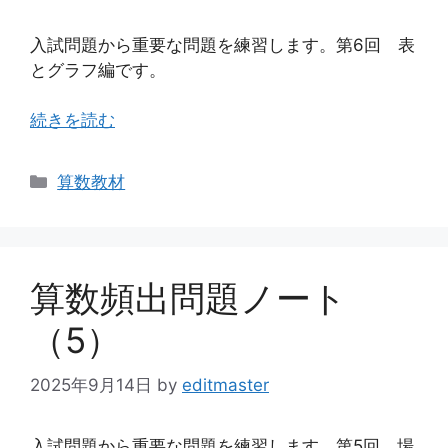
入試問題から重要な問題を練習します。第6回 表
とグラフ編です。
続きを読む
カ
算数教材
テ
ゴ
リ
ー
算数頻出問題ノート
（5）
2025年9月14日
by
editmaster
入試問題から重要な問題を練習します。第5回 場