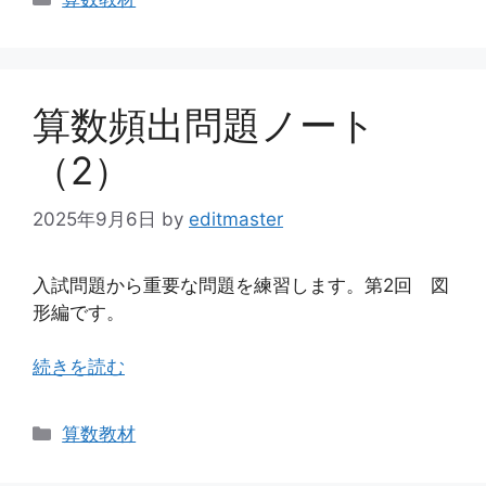
テ
ゴ
リ
ー
算数頻出問題ノート
（2）
2025年9月6日
by
editmaster
入試問題から重要な問題を練習します。第2回 図
形編です。
続きを読む
カ
算数教材
テ
ゴ